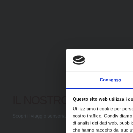
Consenso
IL NOSTRO PERCORSO
Questo sito web utilizza i c
Utilizziamo i cookie per perso
nostro traffico. Condividiamo 
Scopri il viaggio sensoriale che ti offriamo tra gusti e sen
di analisi dei dati web, pubbl
che hanno raccolto dal suo uti