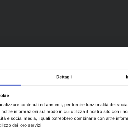
Dettagli
ookie
nalizzare contenuti ed annunci, per fornire funzionalità dei socia
inoltre informazioni sul modo in cui utilizza il nostro sito con i 
tori cinesi e giapponesi, non potrai più farne a meno.
icità e social media, i quali potrebbero combinarle con altre inform
lizzo dei loro servizi.